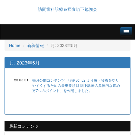
訪問歯科診療＆摂食嚥下勉強会
Home
新着情報
月:
2023年5月
月:
2023年5月
23.05.31
毎月公開コンテンツ「症例vol.52 より嚥下診療をやり
やすくするための最重要項目 嚥下診療の具体的な進め
方7つのポイント」を公開しました。
最新コンテンツ