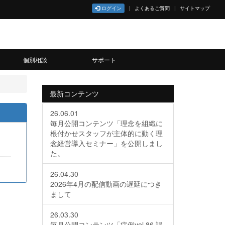
ログイン
よくあるご質問
サイトマップ
個別相談
サポート
最新コンテンツ
26.06.01
毎月公開コンテンツ「理念を組織に
根付かせスタッフが主体的に動く理
念経営導入セミナー」を公開しまし
た。
26.04.30
2026年4月の配信動画の遅延につき
まして
26.03.30
毎月公開コンテンツ「症例vol.86 誤