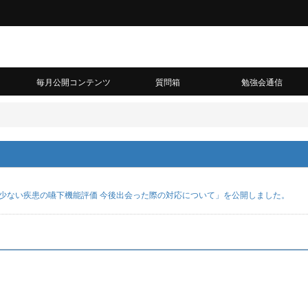
毎月公開コンテンツ
質問箱
勉強会通信
頻度が少ない疾患の嚥下機能評価 今後出会った際の対応について」を公開しました。