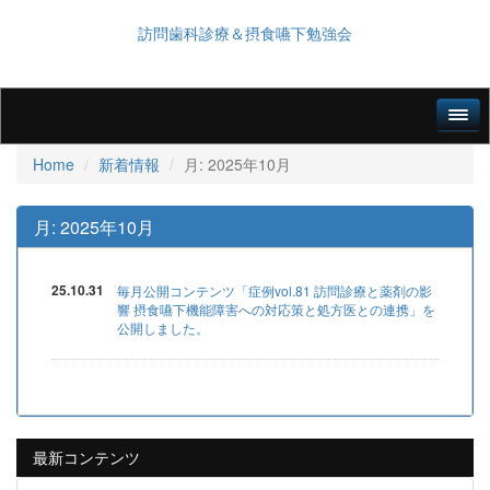
訪問歯科診療＆摂食嚥下勉強会
Home
新着情報
月:
2025年10月
月:
2025年10月
25.10.31
毎月公開コンテンツ「症例vol.81 訪問診療と薬剤の影
響 摂食嚥下機能障害への対応策と処方医との連携」を
公開しました。
最新コンテンツ