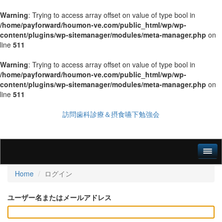
Warning
: Trying to access array offset on value of type bool in
/home/payforward/houmon-ve.com/public_html/wp/wp-
content/plugins/wp-sitemanager/modules/meta-manager.php
on
line
511
Warning
: Trying to access array offset on value of type bool in
/home/payforward/houmon-ve.com/public_html/wp/wp-
content/plugins/wp-sitemanager/modules/meta-manager.php
on
line
511
訪問歯科診療＆摂食嚥下勉強会
Home
ログイン
ユーザー名またはメールアドレス