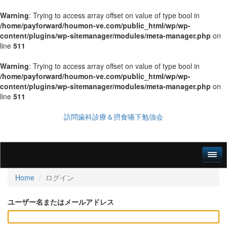
Warning
: Trying to access array offset on value of type bool in
/home/payforward/houmon-ve.com/public_html/wp/wp-
content/plugins/wp-sitemanager/modules/meta-manager.php
on
line
511
Warning
: Trying to access array offset on value of type bool in
/home/payforward/houmon-ve.com/public_html/wp/wp-
content/plugins/wp-sitemanager/modules/meta-manager.php
on
line
511
訪問歯科診療＆摂食嚥下勉強会
Home
ログイン
ユーザー名またはメールアドレス