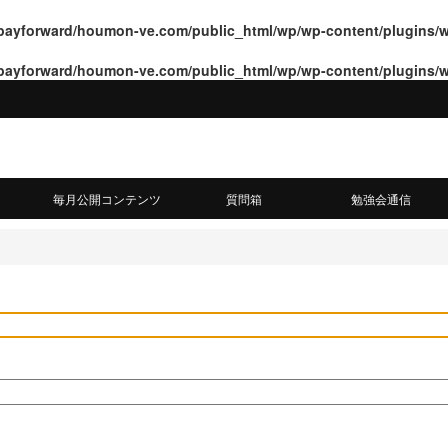
payforward/houmon-ve.com/public_html/wp/wp-content/plugins/
payforward/houmon-ve.com/public_html/wp/wp-content/plugins/
毎月公開コンテンツ
質問箱
勉強会通信