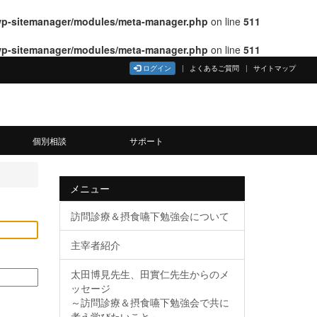
wp-sitemanager/modules/meta-manager.php
on line
511
wp-sitemanager/modules/meta-manager.php
on line
511
ログイン
よくあるご質問
サイトマップ
個別相談
サポート
メニュー
訪問診療＆摂食嚥下勉強会について
主宰者紹介
太田博見先生、田實仁先生からのメ
ッセージ
～訪問診療＆摂食嚥下勉強会で共に
考え学びたいこと～