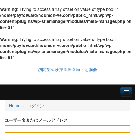
Warning
: Trying to access array offset on value of type bool in
/home/payforward/houmon-ve.com/public_html/wp/wp-
content/plugins/wp-sitemanager/modules/meta-manager.php
on
line
511
Warning
: Trying to access array offset on value of type bool in
/home/payforward/houmon-ve.com/public_html/wp/wp-
content/plugins/wp-sitemanager/modules/meta-manager.php
on
line
511
訪問歯科診療＆摂食嚥下勉強会
Home
ログイン
ユーザー名またはメールアドレス